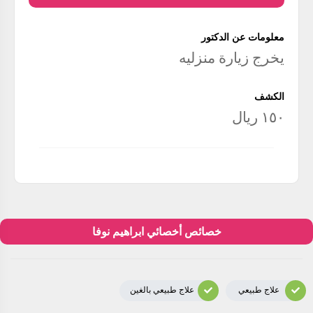
معلومات عن الدكتور
يخرج زيارة منزليه
الكشف
١٥٠ ريال
خصائص أخصائي ابراهيم نوفا
علاج طبيعي
علاج طبيعي بالغين