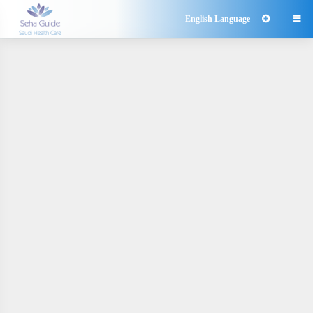
English Language
