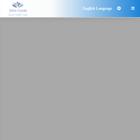
English Language
