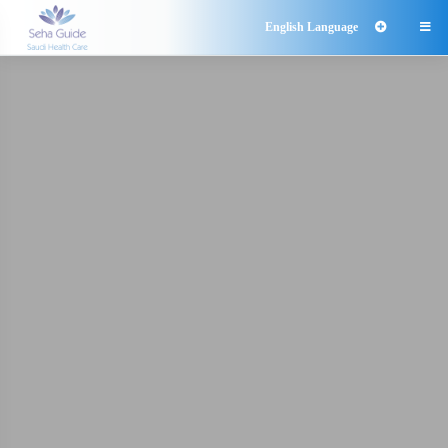
English Language
