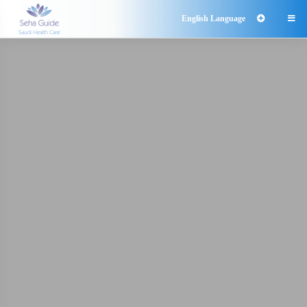
English Language
