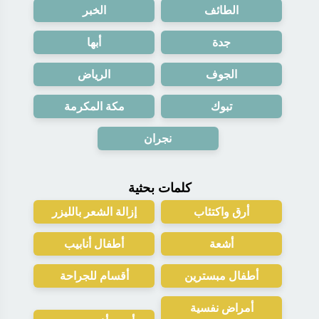
الطائف
الخبر
جدة
أبها
الجوف
الرياض
تبوك
مكة المكرمة
نجران
كلمات بحثية
أرق واكتئاب
إزالة الشعر بالليزر
أشعة
أطفال أنابيب
أطفال مبسترين
أقسام للجراحة
أمراض نفسية