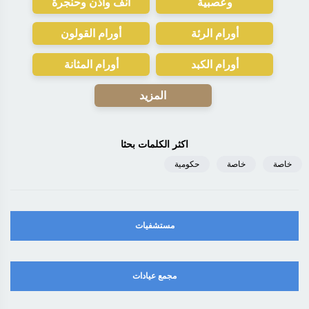
وعصبية
أنف وأذن وحنجرة
أورام الرئة
أورام القولون
أورام الكبد
أورام المثانة
المزيد
اكثر الكلمات بحثا
خاصة
خاصة
حكومية
مستشفيات
مجمع عيادات