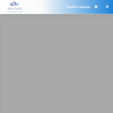
English Language
