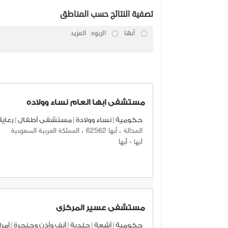
تصفية النتائج حسب المناطق
أبها
الربوه
المزيد
مستشفى ابها العام نساء وولاده
حكومية
|
نساء وولادة
|
مستشفى أطفال
|
رعاية
المحالة ، أبها 62562 ، المملكة العربية السعودية
-
أبها
أبها
مستشفى عسير المركزى
حكومية
|
أشعة
|
جلدية
|
أنف وأذن وحنجرة
|
أمر