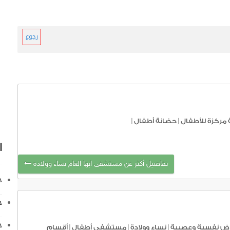
رجوع
 مركزة للأطفال
|
حضانة أطفال
|
ا
تفاصيل أكثر عن مستشفى ابها العام نساء وولاده
خ
خ
ح
اض نفسية وعصبية
|
نساء وولادة
|
مستشفى أطفال
|
أقسام