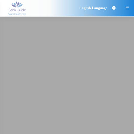
English Language
