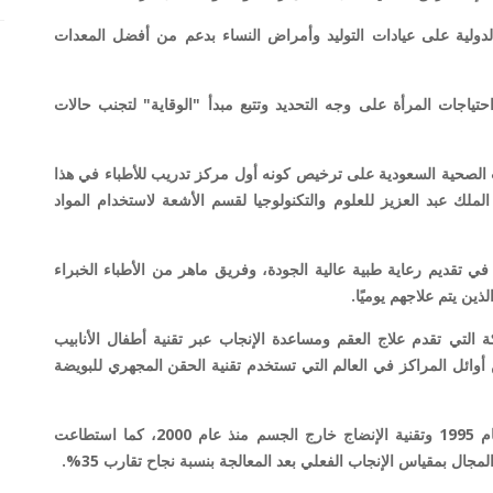
لية على عيادات التوليد وأمراض النساء بدعم من أفضل المعدات
ياجات المرأة على وجه التحديد وتتبع مبدأ "الوقاية" لتجنب حالات
الصحية السعودية على ترخيص كونه أول مركز تدريب للأطباء في هذا
ك عبد العزيز للعلوم والتكنولوجيا لقسم الأشعة لاستخدام المواد
لتقاليد والتميز في تقديم رعاية طبية عالية الجودة، وفريق ماهر من الأطباء الخبراء
ن يتم علاجهم يوميًا.
لتي تقدم علاج العقم ومساعدة الإنجاب عبر تقنية أطفال الأنابيب
وائل المراكز في العالم التي تستخدم تقنية الحقن المجهري للبويضة
بالإضافة تقنية استخلاص الحيوانات المنوية منذ عام 1995 وتقنية الإنضاج خارج الجسم منذ عام 2000، كما استطاعت
ل بمقياس الإنجاب الفعلي بعد المعالجة بنسبة نجاح تقارب 35%.