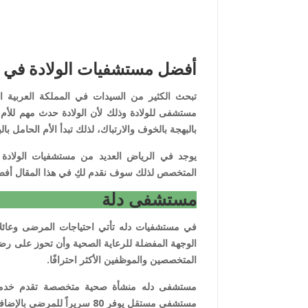
أفضل مستشفيات الولادة في 
تبحث الكثير من السيدات في المملكة العربي
مستشفى للولادة وذلك لأن الولادة حدث مهم للأم و
بالبهجة بالخوف والارتباك، لذلك تبدأ الأم الحامل
يوجد في الرياض العديد من مستشفيات الولادة ال
المتخصص لذلك سوف نقدم لكِ في هذا المقال أفض
مستشفى دلة
في مستشفيات دله تأتي احتياجات المرضى وعائلا
الوجهة المفضلة للرعاية الصحية وأن تحوز على رض
المتخصصين والموظفين الأكثر احترافًا.
مستشفى دله منشأة صحية متخصصة تقدم خدمات ط
مستشفى مستقل يوفر 80 سريراً للمرضى بالإضافة إلى فريق نسائي كامل لضمان راحة وخصوصية كل مريضة.