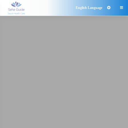
English Language
