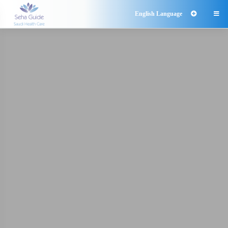
English Language
