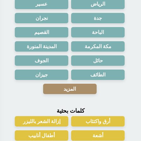
الرياض
عسير
جدة
نجران
الباحة
القصيم
مكة المكرمة
المدينة المنورة
حائل
الجوف
الطائف
جيزان
المزيد
كلمات بحثية
أرق واكتئاب
إزالة الشعر بالليزر
أشعة
أطفال أنابيب