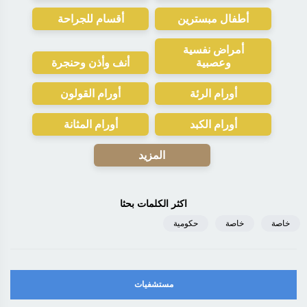
أطفال مبسترين
أقسام للجراحة
أمراض نفسية
وعصبية
أنف وأذن وحنجرة
أورام الرئة
أورام القولون
أورام الكبد
أورام المثانة
المزيد
اكثر الكلمات بحثا
خاصة
خاصة
حكومية
مستشفيات