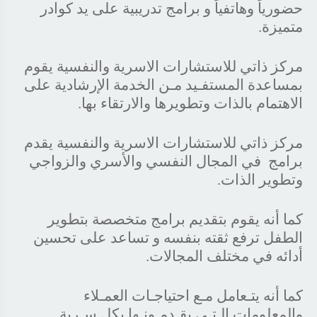
‬متميزة‭.‬
مركز ذاتي للاستشارات الاسرية والنفسية يقوم
‬الاهتمام‭ ‬بالذات‭ ‬وتطويرها‭ ‬والارتقاء‭ ‬بها‭.‬
‬برامج‭ ‬‭ ‬في‭ ‬المجال النفسي و‭‬الأسري‭ ‬والزواجي
وتطوير الذات‭.
‬أدائه‭ ‬في‭ ‬مختلف‭ ‬المجالات‭.‬
كما أنه يتـعامل مـع احتياجـات العمـلاء
والمعلومات الـتـي يقـدمـونـها بكل سـرية.