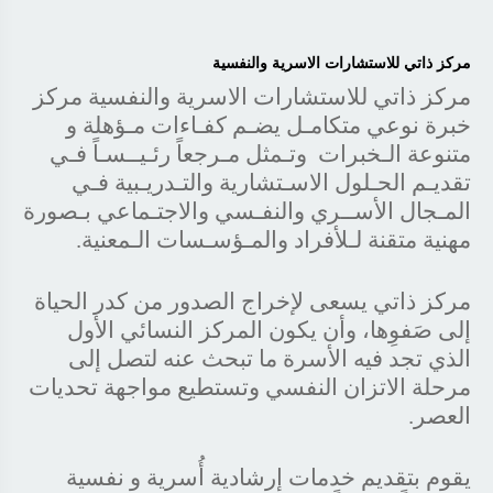
مركز ذاتي للاستشارات الاسرية والنفسية
‬مهنية‭ ‬متقنة‭ ‬لـلأفراد‭ ‬والمـؤسـسات‭ ‬الـمعنية‭.‬
‬العصر‭.‬